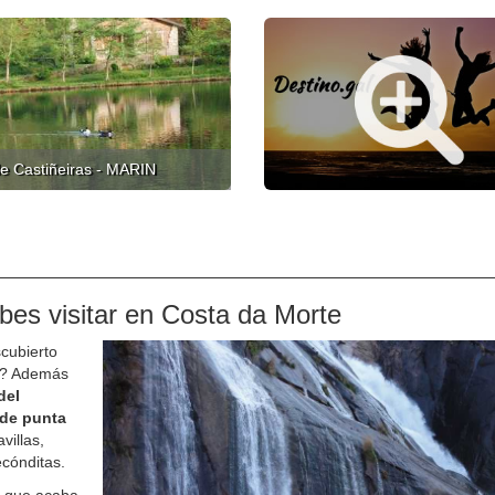
e Castiñeiras - MARIN
bes visitar en Costa da Morte
cubierto
za? Además
del
sde punta
villas,
ecónditas.