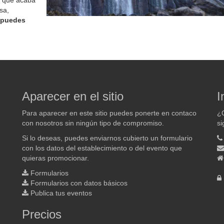
e que acaba
sa,
 puedes
Aparecer en el sitio
I
Para aparecer en este sitio puedes ponerte en contaco
¿Q
con nosotros sin ningún tipo de compromiso.
si
Si lo deseas, puedes enviarnos cubierto un formulario
con los datos del establecimiento o del evento que
quieras promocionar.
Formularios
Formularios con datos básicos
Publica tus eventos
Precios