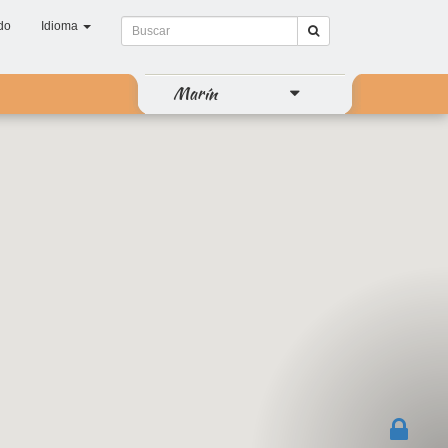
do
Idioma
Marín